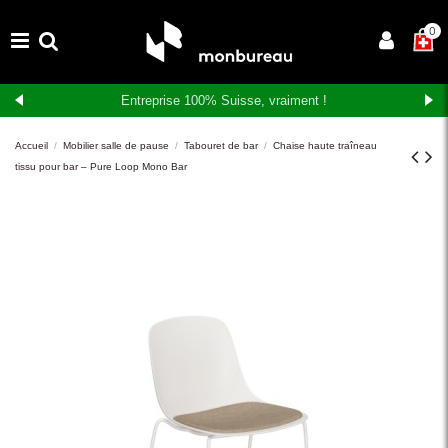
×
0
Entreprise 100% Suisse, vraiment !
Accueil
Mobilier salle de pause
Tabouret de bar
Chaise haute traîneau
tissu pour bar – Pure Loop Mono Bar