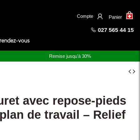
×
Compte
Panier
027 565 44 15
 rendez-vous
Remise jusqu'à 30%
ret avec repose-pieds
plan de travail – Relief