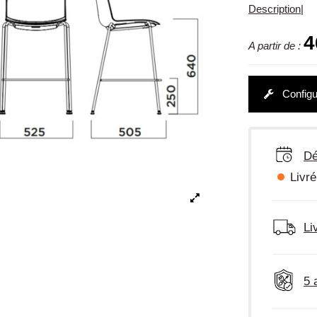
Description
|
4
A partir de :
Configu
Dé
Livré
Li
5 