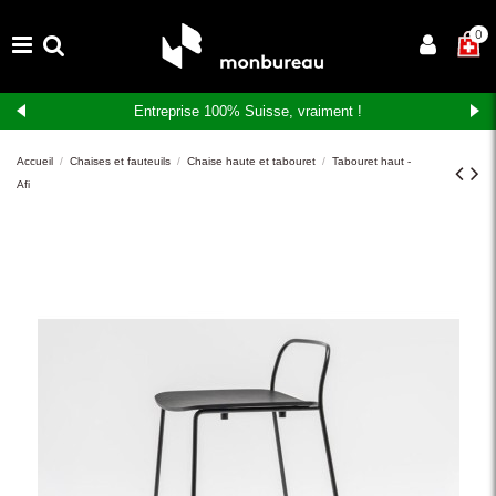
×
0
Entreprise 100% Suisse, vraiment !
Accueil
Chaises et fauteuils
Chaise haute et tabouret
Tabouret haut -
Afi