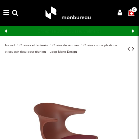
×
0
Livraison et montage gratuits en Suisse romande
Accueil
Chaises et fauteuils
Chaise de réunion
Chaise coque plastique
et coussin tissu pour réunion – Loop Mono Design