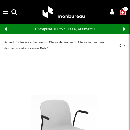
×
0
Entreprise 100% Suisse, vraiment !
Accueil
Chaises et fauteuils
Chaise de réunion
Chaise traîneau en
tissu accoudoirs ouverts – Relief