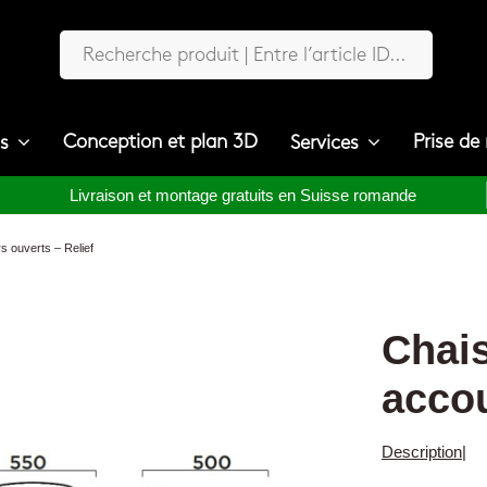
Conception et plan 3D
Prise de
ts
Services
Livraison et montage gratuits en Suisse romande
s ouverts – Relief
Chais
accou
Description
|