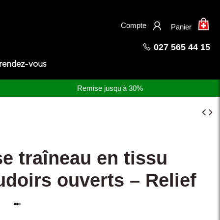
×
Compte
Panier
027 565 44 15
 rendez-vous
Remise jusqu'à 30%
e traîneau en tissu
doirs ouverts – Relief