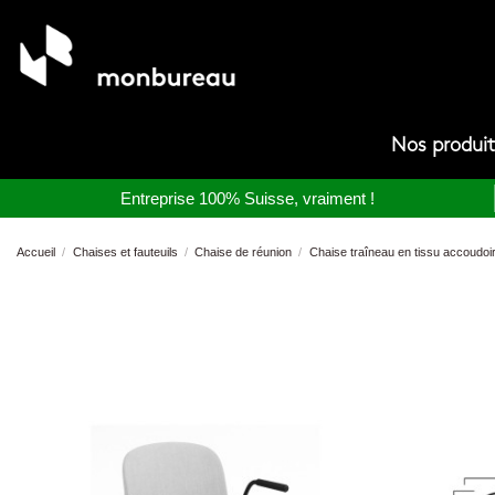
Nos produi
Entreprise 100% Suisse, vraiment !
Accueil
Chaises et fauteuils
Chaise de réunion
Chaise traîneau en tissu accoudoir