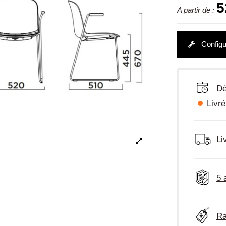
5
A partir de :
Configu
Dé
Livré
Li
5 
Ra