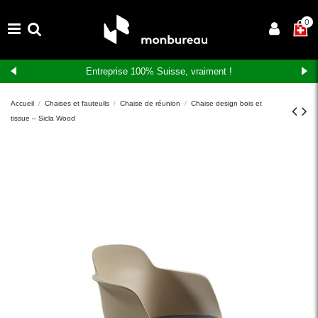
×
0
Entreprise 100% Suisse, vraiment !
Accueil
Chaises et fauteuils
Chaise de réunion
Chaise design bois et
tissue – Sicla Wood