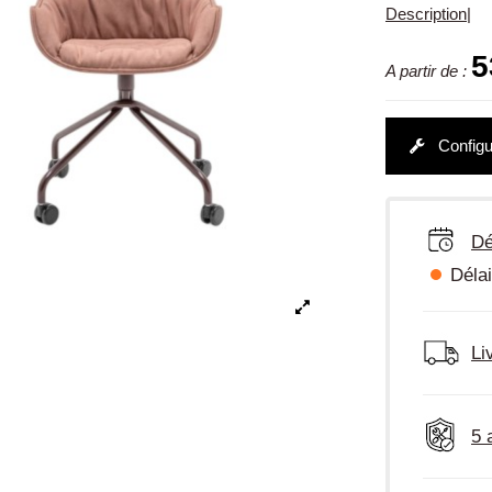
Description
|
5
A partir de :
Configu
Dé
Délai
Li
5 