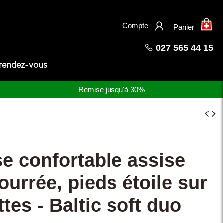
×
Compte
Panier
027 565 44 15
 rendez-vous
Remise jusqu'à 30%
e confortable assise
urrée, pieds étoile sur
ttes - Baltic soft duo