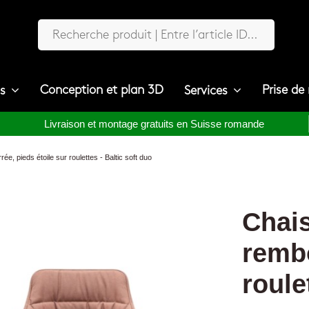
Conception et plan 3D
Prise de
ts
Services
Livraison et montage gratuits en Suisse romande
e, pieds étoile sur roulettes - Baltic soft duo
Chais
rembo
roule