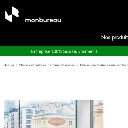
Nos produi
Entreprise 100% Suisse, vraiment !
Accueil
Chaises et fauteuils
Chaise de réunion
Chaise confortable assise rembourré