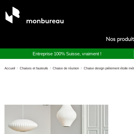
Nos produi
Entreprise 100% Suisse, vraiment !
Accueil
Chaises et fauteuils
Chaise de réunion
Chaise design piétement étoile métal