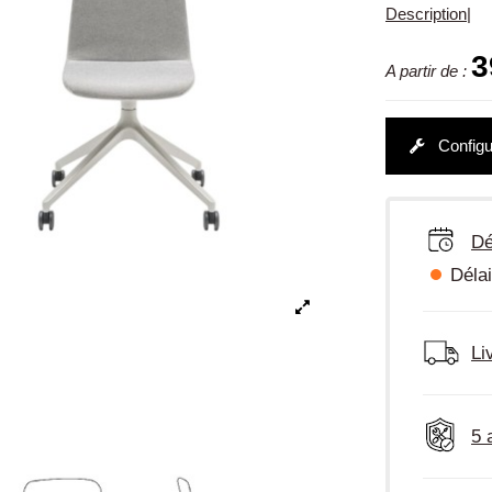
Description
|
3
A partir de :
Configu
Dé
Délai
Li
5 