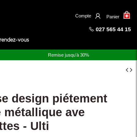
×
Compte
Panier
027 565 44 15
 rendez-vous
Remise jusqu'à 30%
se design piétement
e métallique ave
tes - Ulti