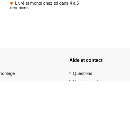
Livré et monté chez toi dans 4 à 6
semaines
Aide et contact
 montage
Questions
Prise de rendez-vous
s-vente
Mot de passe oublié
 retour
Plan du site
énérales
Mentions légales
obilier
Politique de confidentialité
lier de bureau