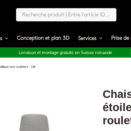
Conception et plan 3D
Prise de
ts
Services
Livraison et montage gratuits en Suisse romande
lique ave roulettes - Ulti
Chai
étoil
roulet