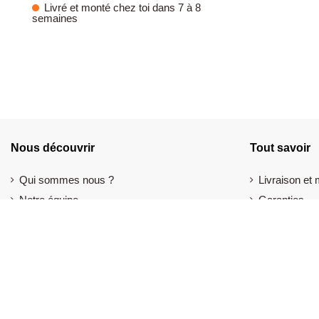
Livré et monté chez toi dans 7 à 8
semaines
Nous découvrir
Tout savoir
Qui sommes nous ?
Livraison et
Notre équipe
Garanties
Nos valeurs
Service aprè
Notre exposition
Annulation et
Nos avis clients
Conditions g
Blog mobilier de bureau
Évacuation m
Remise 1 à 30%
Leasing mobi