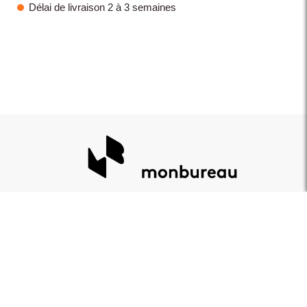
Délai de livraison 2 à 3 semaines
monbureau.ch SA
Showroom uniquement sur rendez-vous
Chemin des Rottes 29
1907 Saxon, Suisse
027 565 44 15
info@monbureau.ch