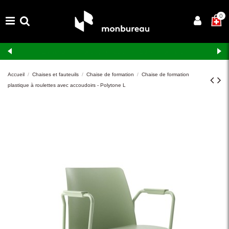
×
0
Livraison et montage gratuits en Suisse romande
Accueil
Chaises et fauteuils
Chaise de formation
Chaise de formation
plastique à roulettes avec accoudoirs - Polytone L