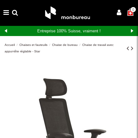
×
0
Entreprise 100% Suisse, vraiment !
Accueil
Chaises et fauteuils
Chaise de bureau
Chaise de travail avec
appui-tête réglable - Star