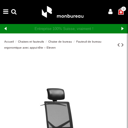
×
0
Livraison et montage gratuits en Suisse romande
Accueil
Chaises et fauteuils
Chaise de bureau
Fauteuil de bureau
ergonomique avec appui-tête – Eleven