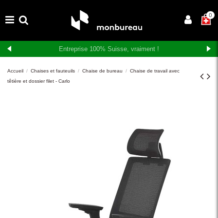
×
0
Livraison et montage gratuits en Suisse romande
Accueil
Chaises et fauteuils
Chaise de bureau
Chaise de travail avec
têtière et dossier filet - Carlo