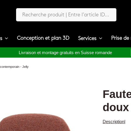
Conception et plan 3D
Prise de
ts
Services
Livraison et montage gratuits en Suisse romande
 contemporain - Jelly
Faute
doux 
Description
|