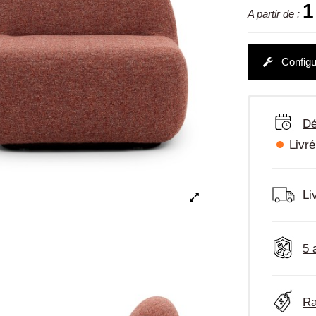
1
A partir de :
Configu
Dé
Livré
Li
5 
Ra