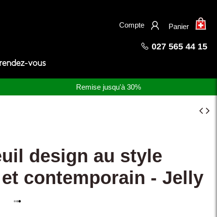
×
Compte
Panier
027 565 44 15
 rendez-vous
Remise jusqu'à 30%
uil design au style
et contemporain - Jelly