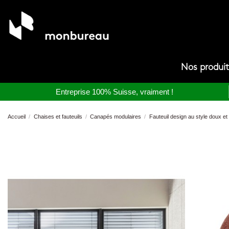
Nos produi
Entreprise 100% Suisse, vraiment !
Accueil
Chaises et fauteuils
Canapés modulaires
Fauteuil design au style doux et