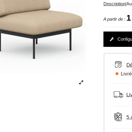
Description
|
Au
1
A partir de :
Configu
Dé
Livré
Li
5 