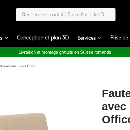
Conception et plan 3D
Prise de
ts
Services
Livraison et montage gratuits en Suisse romande
dossier bas - Fora Office
Faute
avec 
Offic