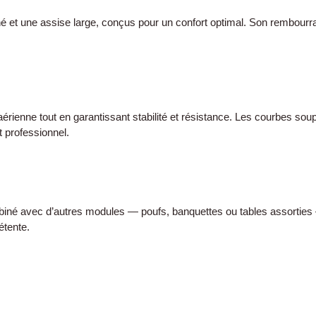
liné et une assise large, conçus pour un confort optimal. Son rembour
aérienne tout en garantissant stabilité et résistance. Les courbes so
t professionnel.
combiné avec d’autres modules — poufs, banquettes ou tables assorties
étente.