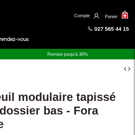
×
Compte
Panier
027 565 44 15
 rendez-vous
Remise jusqu'à 30%
uil modulaire tapissé
dossier bas - Fora
e