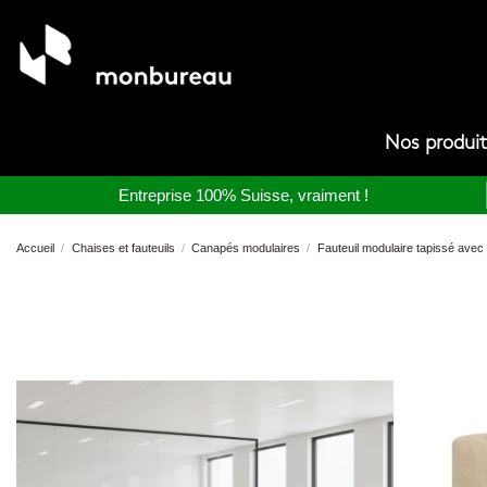
Nos produi
Entreprise 100% Suisse, vraiment !
Accueil
Chaises et fauteuils
Canapés modulaires
Fauteuil modulaire tapissé avec 