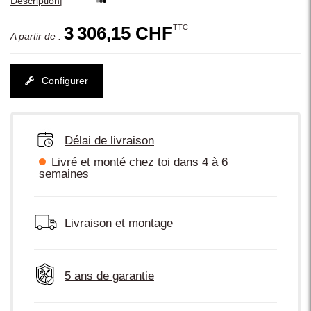
|
Description
TTC
3 306,15 CHF
A partir de :
Configurer
Délai de livraison
Livré et monté chez toi dans 4 à 6
semaines
Livraison et montage
5 ans de garantie