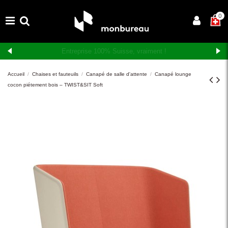
×
0
Livraison et montage gratuits en Suisse romande
Accueil
Chaises et fauteuils
Canapé de salle d'attente
Canapé lounge
cocon piétement bois – TWIST&SIT Soft