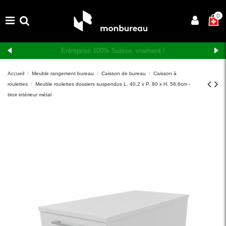
×
0
Livraison et montage gratuits en Suisse romande
Accueil
Meuble rangement bureau
Caisson de bureau
Caisson à
roulettes
Meuble roulettes dossiers suspendus L. 40,2 x P. 80 x H. 58,6cm -
tiroir intérieur métal