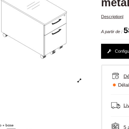
méta
Description
|
5
A partir de :
Configu
Dé
Délai
Li
5 