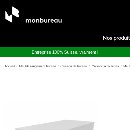
Nos produi
Entreprise 100% Suisse, vraiment !
Accueil
Meuble rangement bureau
Caisson de bureau
Caisson à roulettes
Meub