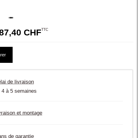
l
TTC
87,40 CHF
rer
lai de livraison
 4 à 5 semaines
vraison et montage
ans de garantie