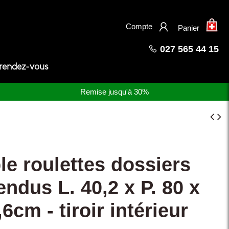
×
Compte
Panier
027 565 44 15
 rendez-vous
Remise jusqu'à 30%
e roulettes dossiers
ndus L. 40,2 x P. 80 x
,6cm - tiroir intérieur