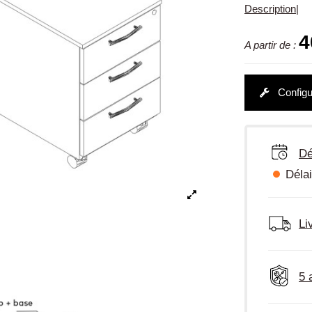
Description
|
4
A partir de :
Configu
Dé
Délai
Li
5 