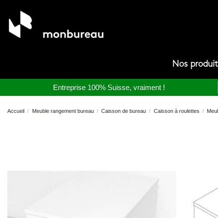
Nos produi
Entreprise 100% Suisse, vraiment !
Accueil
Meuble rangement bureau
Caisson de bureau
Caisson à roulettes
Meubl