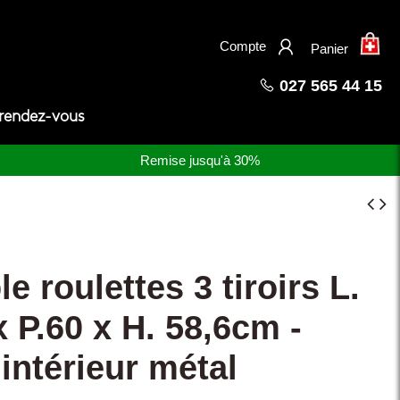
×
Compte
Panier
027 565 44 15
 rendez-vous
Remise jusqu'à 30%
e roulettes 3 tiroirs L.
x P.60 x H. 58,6cm -
r intérieur métal