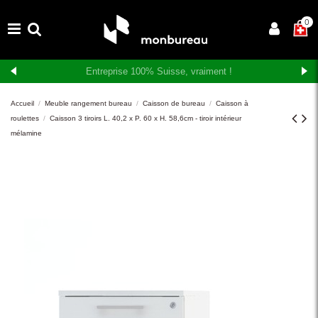
×
0
Livraison et montage gratuits en Suisse romande
Accueil
Meuble rangement bureau
Caisson de bureau
Caisson à
roulettes
Caisson 3 tiroirs L. 40,2 x P. 60 x H. 58,6cm - tiroir intérieur
mélamine