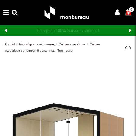
×
0
Livraison et montage gratuits en Suisse romande
Accueil
Acoustique pour bureaux
Cabine acoustique
Cabine
acoustique de réunion 6 personnes - Treehouse