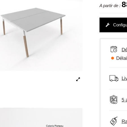
8
A partir de :
Configu
Dé
Délai
Li
5 
Ra