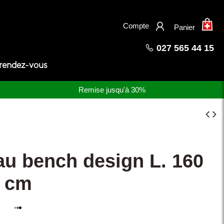
×
Compte
Panier
027 565 44 15
 rendez-vous
Remise jusqu'à 30%
u bench design L. 160
1 cm