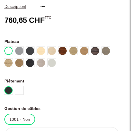
|
Description
TTC
760,65 CHF
Plateau
67 - Blanc pastel
26 - Aluminium satiné
154 - Anthracite
39 - Bouleau clair
170 - Acacia
106 - Noyer
31 - Chêne
64 - Cacao
171 - Noyer foncé
167 - Chêne g
168 - Chêne naturel
169 - Chêne miel
8 - Noir
174 - Beige matte
02 - Gris clair
Piétement
M115 - RAL9005 - Noir
M015 - RAL9010 - Blanc
Gestion de câbles
1001 - Non