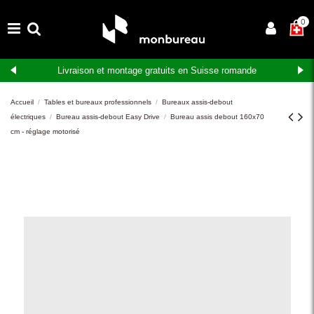
×
0
Livraison et montage gratuits en Suisse romande
Accueil
Tables et bureaux professionnels
Bureaux assis-debout
électriques
Bureau assis-debout Easy Drive
Bureau assis debout 160x70
cm - réglage motorisé