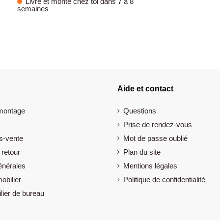
Livré et monté chez toi dans 7 à 8
semaines
Aide et contact
 montage
Questions
Prise de rendez-vous
s-vente
Mot de passe oublié
 retour
Plan du site
énérales
Mentions légales
obilier
Politique de confidentialité
lier de bureau