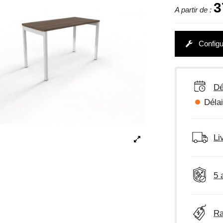
3
A partir de :
Configu
Dé
Délai
Li
5 
Ra