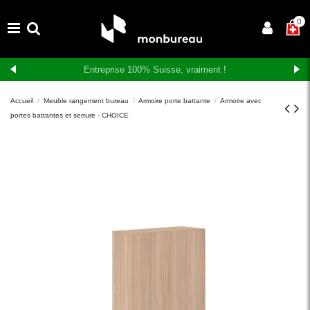
×
0
Livraison et montage gratuits en Suisse romande
Accueil
Meuble rangement bureau
Armoire porte battante
Armoire avec
portes battantes et serrure - CHOICE