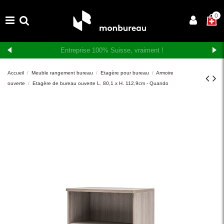
×
0
Livraison et montage gratuits en Suisse romande
Accueil
Meuble rangement bureau
Etagère pour bureau
Armoire
ouverte
Etagère de bureau ouverte L. 80,1 x H. 112,9cm - Quando