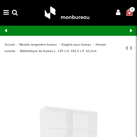
×
0
Livraison et montage gratuits en Suisse romande
Accueil
Meuble rangement bureau
Etagère pour bureau
Armoire
ouverte
Bibliothèque de bureau L. 120 x H. 183,3 x P. 43,2cm