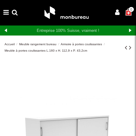
×
0
Accueil
Meuble rangement bureau
Armoire à portes coulissantes
Meuble à portes coulissantes L.160 x H. 112,9 x P. 43,2cm